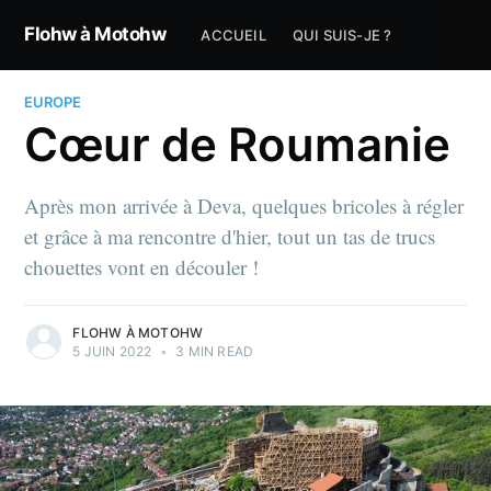
Flohw à Motohw
ACCUEIL
QUI SUIS-JE ?
EUROPE
Cœur de Roumanie
Après mon arrivée à Deva, quelques bricoles à régler
et grâce à ma rencontre d'hier, tout un tas de trucs
chouettes vont en découler !
FLOHW À MOTOHW
5 JUIN 2022
•
3 MIN READ