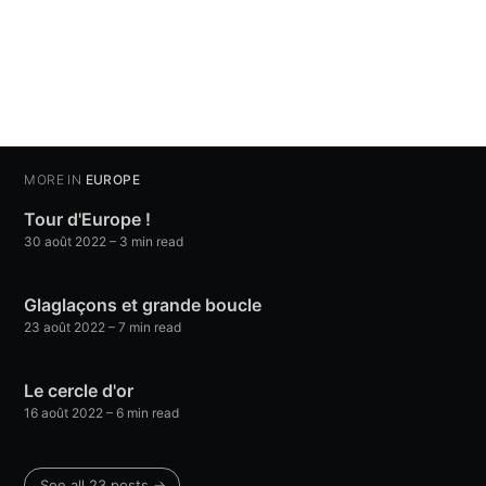
MORE IN
EUROPE
Tour d'Europe !
30 août 2022
– 3 min read
Glaglaçons et grande boucle
23 août 2022
– 7 min read
Le cercle d'or
16 août 2022
– 6 min read
See all 23 posts →