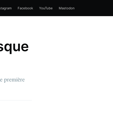
stagram
Facebook
YouTube
Mastodon
esque
re première