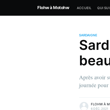
Flohw à Motohw
ACCUEIL
QUI SUI
SARDAIGNE
Sard
bea
Après avoir s
journée pour 
more posts
FLOHW À 
6 DÉC. 2021