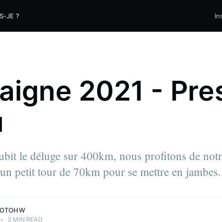
S-JE ?
In
aigne 2021 - Pr
u
ubit le déluge sur 400km, nous profitons de not
un petit tour de 70km pour se mettre en jambes.
MOTOHW
•
3 MIN READ