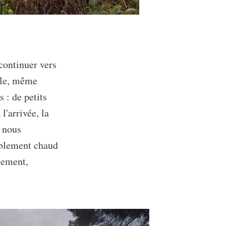
continuer vers
ale, même
 : de petits
l'arrivée, la
, nous
riblement chaud
sement,