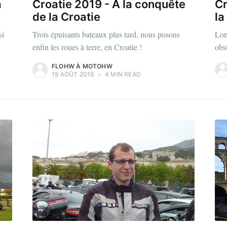
a
Croatie 2019 - À la conquête
Cr
de la Croatie
la
si
Trois épuisants bateaux plus tard, nous posons
Lon
enfin les roues à terre, en Croatie !
obs
FLOHW À MOTOHW
19 AOÛT 2019
•
4 MIN READ