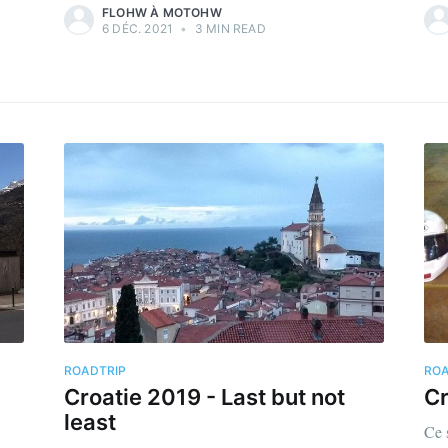
FLOHW À MOTOHW
6 DÉC. 2021
•
3 MIN READ
ROADTRIP
ROA
Croatie 2019 - Last but not
Cr
least
Ce 