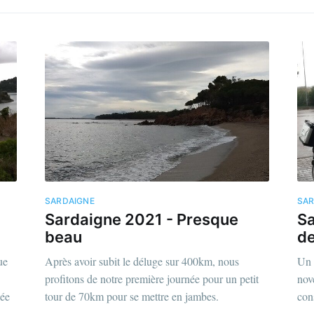
SARDAIGNE
SAR
Sardaigne 2021 - Presque
Sa
beau
de
ue
Après avoir subit le déluge sur 400km, nous
Un 
profitons de notre première journée pour un petit
nov
née
tour de 70km pour se mettre en jambes.
con