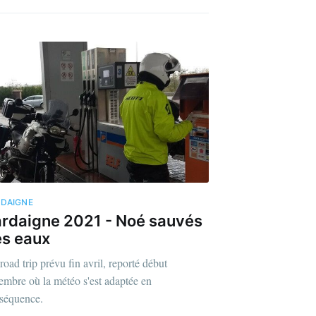
DAIGNE
rdaigne 2021 - Noé sauvés
s eaux
road trip prévu fin avril, reporté début
embre où la météo s'est adaptée en
séquence.