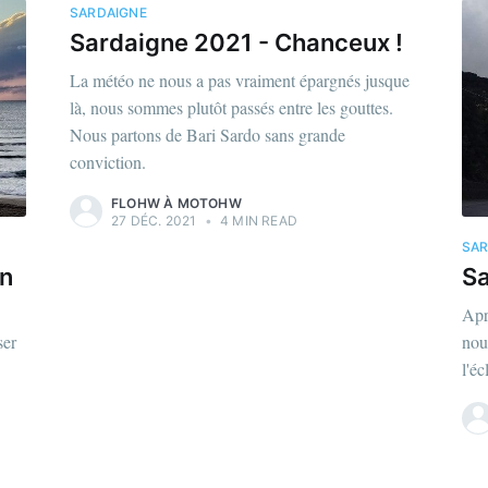
SARDAIGNE
Sardaigne 2021 - Chanceux !
La météo ne nous a pas vraiment épargnés jusque
là, nous sommes plutôt passés entre les gouttes.
Nous partons de Bari Sardo sans grande
conviction.
FLOHW À MOTOHW
27 DÉC. 2021
•
4 MIN READ
SAR
in
Sa
Apr
ser
nou
l'éc