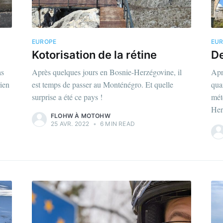
EUROPE
EU
Kotorisation de la rétine
De
as
Après quelques jours en Bosnie-Herzégovine, il
Apr
rien
est temps de passer au Monténégro. Et quelle
qua
surprise a été ce pays !
mét
Her
FLOHW À MOTOHW
25 AVR. 2022
•
6 MIN READ