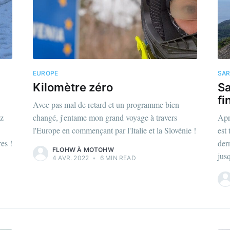
EUROPE
SAR
Kilomètre zéro
Sa
fi
Avec pas mal de retard et un programme bien
ez
changé, j'entame mon grand voyage à travers
Apr
l'Europe en commençant par l'Italie et la Slovénie !
est
es !
dern
FLOHW À MOTOHW
jus
4 AVR. 2022
•
6 MIN READ