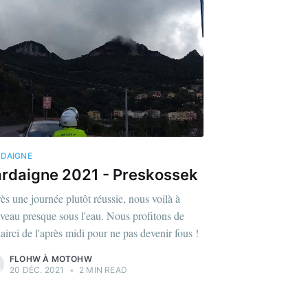
DAIGNE
rdaigne 2021 - Preskossek
ès une journée plutôt réussie, nous voilà à
veau presque sous l'eau. Nous profitons de
lairci de l'après midi pour ne pas devenir fous !
FLOHW À MOTOHW
20 DÉC. 2021
•
2 MIN READ