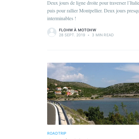
Deux jours de ligne droite pour traverser l’Itali
puis pour rallier Montpellier. Deux jours presq
interminables !
FLOHW À MOTOHW
28 SEPT. 2019
•
3 MIN READ
ROADTRIP