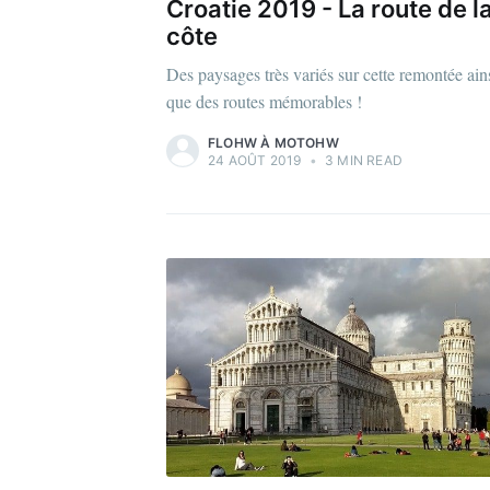
Croatie 2019 - La route de l
côte
Des paysages très variés sur cette remontée ain
que des routes mémorables !
FLOHW À MOTOHW
24 AOÛT 2019
•
3 MIN READ