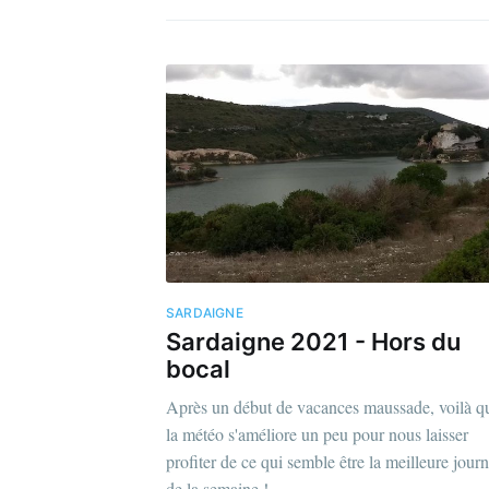
SARDAIGNE
Sardaigne 2021 - Hors du
bocal
Après un début de vacances maussade, voilà q
la météo s'améliore un peu pour nous laisser
profiter de ce qui semble être la meilleure jour
de la semaine !