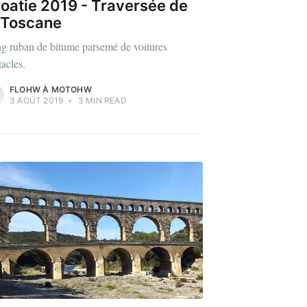
oatie 2019 - Traversée de
 Toscane
g ruban de bitume parsemé de voitures
tacles.
FLOHW À MOTOHW
3 AOÛT 2019
•
3 MIN READ